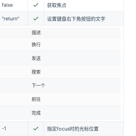
false
获取焦点
"return"
设置键盘右下角按钮的文字
描述
换行
发送
搜索
下一个
前往
完成
-1
指定focus时的光标位置