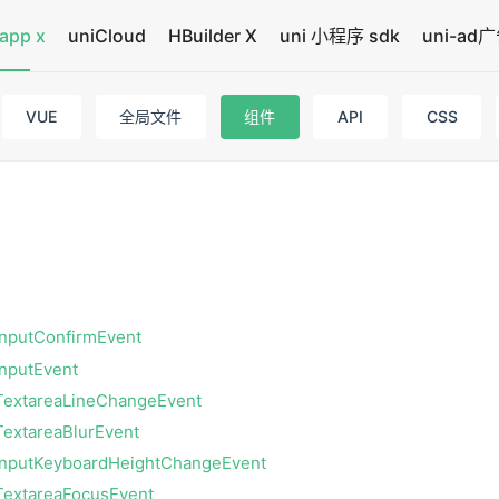
app x
uniCloud
HBuilder X
uni 小程序 sdk
uni-ad
VUE
全局文件
组件
API
CSS
InputConfirmEvent
InputEvent
TextareaLineChangeEvent
TextareaBlurEvent
InputKeyboardHeightChangeEvent
TextareaFocusEvent