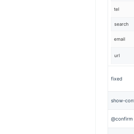
tel
search
email
url
fixed
show-conf
@confirm