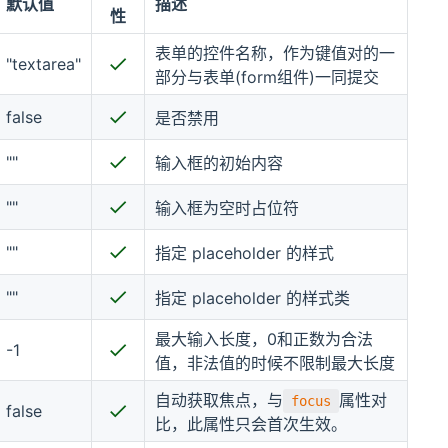
默认值
描述
性
表单的控件名称，作为键值对的一
"textarea"
部分与表单(form组件)一同提交
false
是否禁用
""
输入框的初始内容
""
输入框为空时占位符
""
指定 placeholder 的样式
""
指定 placeholder 的样式类
最大输入长度，0和正数为合法
-1
值，非法值的时候不限制最大长度
自动获取焦点，与
属性对
focus
false
比，此属性只会首次生效。