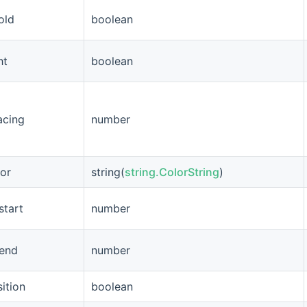
old
boolean
ht
boolean
acing
number
lor
string(
string.ColorString
)
start
number
-end
number
ition
boolean