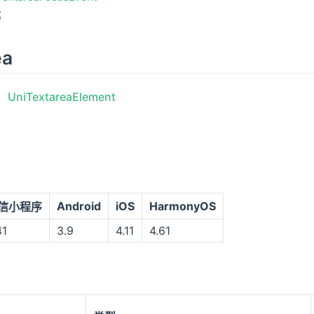
部
ea
：
UniTextareaElement
Android
iOS
HarmonyOS
信小程序
41
3.9
4.11
4.61