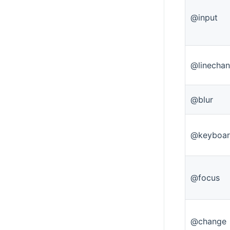
@input
@linecha
@blur
@keyboar
@focus
@change