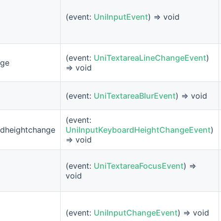
(event:
UniInputEvent
) => void
(event:
UniTextareaLineChangeEvent
)
nge
=> void
(event:
UniTextareaBlurEvent
) => void
(event:
dheightchange
UniInputKeyboardHeightChangeEvent
)
=> void
(event:
UniTextareaFocusEvent
) =>
void
(event:
UniInputChangeEvent
) => void