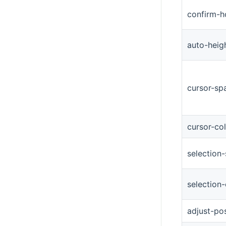
confirm-h
auto-heig
cursor-sp
cursor-co
selection-
selection
adjust-pos