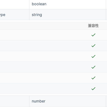
boolean
ype
string
兼容性
number