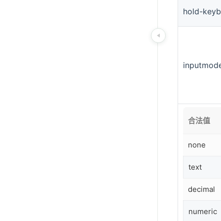
hold-key
inputmod
合法值
none
text
decimal
numeric