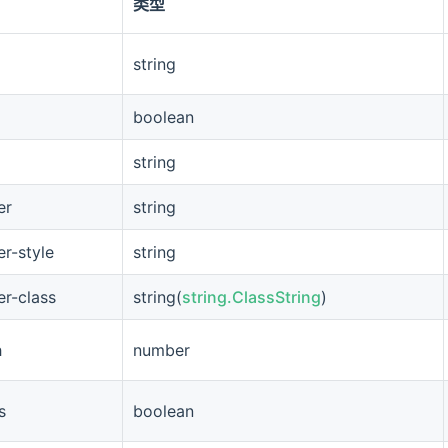
类型
string
boolean
string
er
string
r-style
string
er-class
string(
string.ClassString
)
h
number
s
boolean