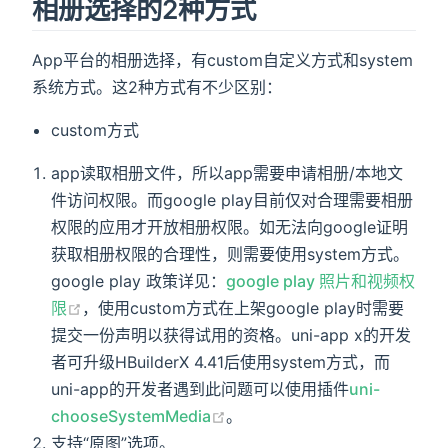
相册选择的2种方式
<
view
class
=
"
uni-list-cell-right
"
@clic
<
text
class
=
"
click-t
"
>
{{orientationTy
</
view
>
App平台的相册选择，有custom自定义方式和system
</
view
>
系统方式。这2种方式有不少区别：
<!-- #endif -->
<!-- #ifdef APP-ANDROID -->
custom方式
<
view
class
=
"
uni-list-cell cell-pd
"
>
<
text
class
=
"
uni-list-cell-left uni-lab
app读取相册文件，所以app需要申请相册/本地文
            相册模式

件访问权限。而google play目前仅对合理需要相册
</
text
>
权限的应用才开放相册权限。如无法向google证明
<
view
class
=
"
uni-list-cell-right
"
@clic
<
text
class
=
"
click-t
"
>
{{albumModeType
获取相册权限的合理性，则需要使用system方式。
</
view
>
google play 政策详见：
google play 照片和视频权
</
view
>
限
，使用custom方式在上架google play时需要
<!-- #endif -->
提交一份声明以获得试用的资格。uni-app x的开发
<
view
class
=
"
uni-list-cell cell-pd
"
>
<
text
class
=
"
uni-list-cell-left uni-lab
者可升级HBuilderX 4.41后使用system方式，而
            图像裁剪

uni-app的开发者遇到此问题可以使用插件
uni-
</
text
>
chooseSystemMedia
。
<
view
class
=
"
uni-list-cell-right
"
>
支持“原图”选项。
<
switch
:checked
=
"
isCrop
"
@change
=
"
sw