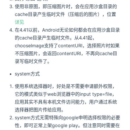
使用非原图，即压缩图片时，会在应用沙盒目录的
</
view
>
</
view
>
cache目录产生临时文件（压缩后的图片），位置
<
view
ref
=
"
cropOptionNode
"
class
=
"
crop-op
详见
:style
=
"
{'height':isCrop?'200px':'0px',
在4.41以前，Android无论如何都会在应用沙盒目录
<
view
class
=
"
uni-list-cell cell-pd
"
>
的cache目录产生临时文件。从4.41起，
<
view
class
=
"
uni-list-cell-left item_
              图片质量(%)

chooseImage支持了contentURI，选择照片时如果
</
view
>
不压缩图片，会返回contentURI，不再向cache目
<
view
class
=
"
uni-list-cell-right
"
>
录写临时文件了。
<
input
:value
=
"
cropPercent
"
@confir
</
view
>
system方式
</
view
>
<
view
class
=
"
uni-list-cell cell-pd
"
>
使用系统选择器时，好处是不需要申请额外权限，
<
view
class
=
"
uni-list-cell-left item_
它的模式类似于web浏览器中的input type=file，
              裁剪宽度(px)

应用其实不具有本机文件访问能力，用户通过系统
</
view
>
<
view
class
=
"
uni-list-cell-right
"
>
选择器把图片传给应用。
<
input
:value
=
"
cropWidth
"
@confirm
=
system方式无需特殊向google申明选择权限的必要
</
view
>
性，即可正常上架google play。但注意同时需要在
</
view
>