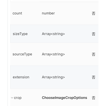
count
number
9
否
sizeType
Array<string>
['o
否
sourceType
Array<string>
['a
否
extension
Array<string>
否
crop
ChooseImageCropOptions
否