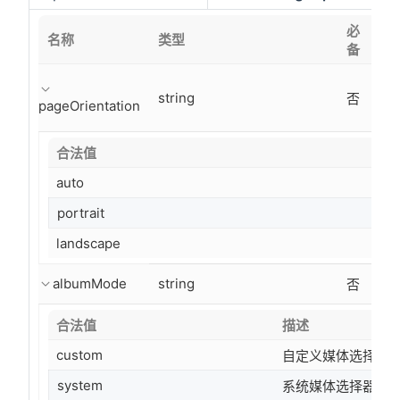
必
名称
类型
默
备
string
否
pageOrientation
合法值
auto
portrait
landscape
albumMode
string
"cu
否
合法值
描述
custom
自定义媒体选择器
system
系统媒体选择器