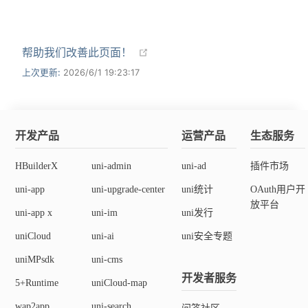
<
script
setup
lang
=
"
uts
"
>
const
 sourceTypeArray 
=
[
帮助我们改善此页面！
[
'camera'
]
,
上次更新:
2026/6/1 19:23:17
[
'album'
]
,
[
'camera'
,
'album'
]
]
const
 sizeTypeArray 
=
[
[
'compressed'
]
,
开发产品
运营产品
生态服务
[
'original'
]
,
[
'compressed'
,
'original'
]
HBuilderX
uni-admin
uni-ad
插件市场
]
uni-app
uni-upgrade-center
uni统计
OAuth用户开
const
 orientationTypeArray 
=
[
放平台
'portrait'
,
uni-app x
uni-im
uni发行
'landscape'
,
uniCloud
uni-ai
uni安全专题
'auto'
]
uniMPsdk
uni-cms
const
 albumModeTypeArray 
=
[
开发者服务
5+Runtime
uniCloud-map
"custom"
,
"system"
wap2app
uni-search