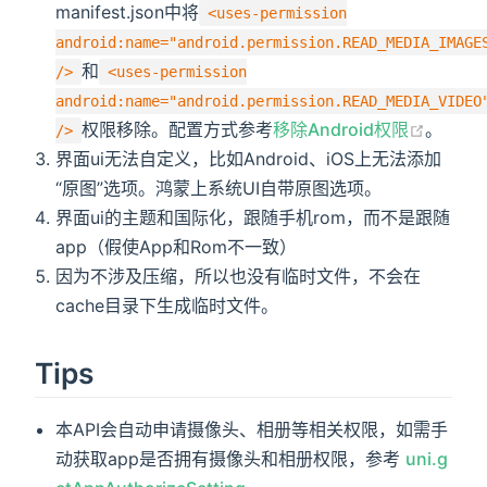
manifest.json中将
<uses-permission
<
view
class
=
"
uni-list-cell cell-pd
"
>
<
view
class
=
"
uni-list-cell-left item_
android:name="android.permission.READ_MEDIA_IMAGE
              裁剪高度(px)

和
/>
<uses-permission
</
view
>
android:name="android.permission.READ_MEDIA_VIDEO
<
view
class
=
"
uni-list-cell-right
"
>
权限移除。配置方式参考
移除Android权限
。
/>
<
input
:value
=
"
cropHeight
"
@confirm
界面ui无法自定义，比如Android、iOS上无法添加
</
view
>
</
view
>
“原图”选项。鸿蒙上系统UI自带原图选项。
<
view
class
=
"
uni-list-cell cell-pd
"
>
界面ui的主题和国际化，跟随手机rom，而不是跟随
<
view
class
=
"
uni-list-cell-left item_
app（假使App和Rom不一致）
              保留原宽高

因为不涉及压缩，所以也没有临时文件，不会在
</
view
>
<
view
class
=
"
uni-list-cell-right
"
>
cache目录下生成临时文件。
<
switch
:checked
=
"
cropResize
"
@chan
</
view
>
Tips
</
view
>
</
view
>
</
view
>
本API会自动申请摄像头、相册等相关权限，如需手
动获取app是否拥有摄像头和相册权限，参考
uni.g
<
view
class
=
"
uni-list list-pd
"
style
=
"
paddi