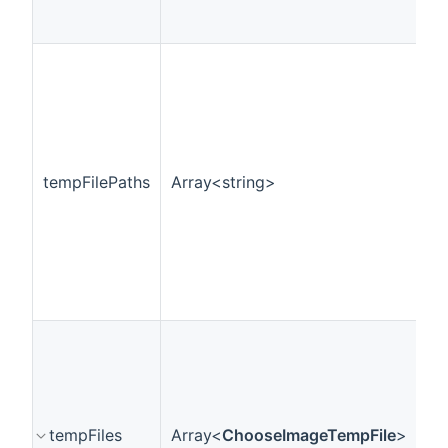
tempFilePaths
Array<string>
是
tempFiles
Array<
ChooseImageTempFile
>
是