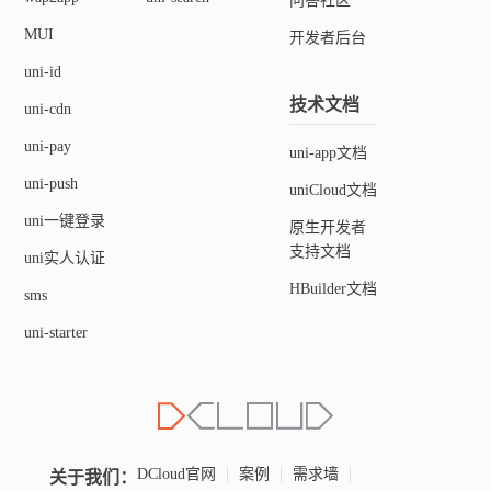
问答社区
]
MUI
开发者后台
// 响应式数据
uni-id
const
 title 
=
ref
(
'chooseImage'
)
技术文档
const
 imageList 
=
ref
(
[
]
as
 Array
<
string
>
)
uni-cdn
const
 sourceTypeIndex 
=
ref
(
2
)
uni-pay
uni-app文档
const
 sourceType 
=
ref
(
[
'拍照'
,
'相册'
,
'拍照或相册
const
 sizeTypeIndex 
=
ref
(
2
)
uni-push
uniCloud文档
const
 sizeType 
=
ref
(
[
'压缩'
,
'原图'
,
'压缩或原图'
]
uni一键登录
原生开发者
const
 orientationTypeIndex 
=
ref
(
0
)
支持文档
const
 orientationType 
=
ref
(
[
'竖屏'
,
'横屏'
,
'自动
uni实人认证
const
 albumModeTypeIndex 
=
ref
(
0
)
HBuilder文档
sms
const
 albumModeType 
=
ref
(
[
"自定义相册"
,
"系统相册"
]
const
 count 
=
ref
(
9
)
uni-starter
const
 isCrop 
=
ref
(
false
)
const
 cropPercent 
=
ref
(
80
)
const
 cropWidth 
=
ref
(
100
)
const
 cropHeight 
=
ref
(
100
)
const
 cropResize 
=
ref
(
false
)
关于我们：
DCloud官网
案例
需求墙