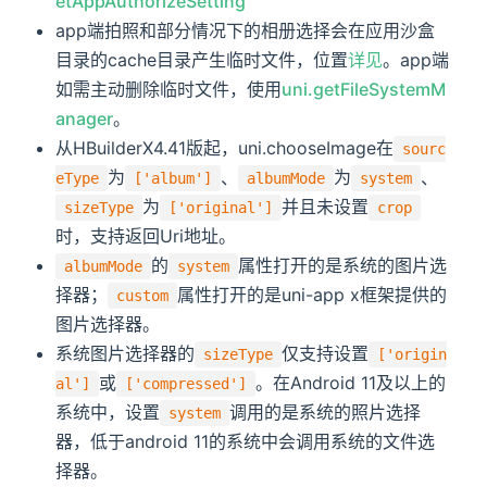
etAppAuthorizeSetting
<
view
class
=
"
uni-row
"
style
=
"
margin-botto
app端拍照和部分情况下的相册选择会在应用沙盒
<
view
class
=
"
uni-list-cell-left
"
>
点击可
<
view
style
=
"
margin-left
:
 auto
;
"
>
目录的cache目录产生临时文件，位置
详见
。app端
<
text
class
=
"
click-t
"
>
{{imageList.len
如需主动删除临时文件，使用
uni.getFileSystemM
</
view
>
anager
。
</
view
>
从HBuilderX4.41版起，uni.chooseImage在
sourc
<
view
class
=
"
uni-row
"
style
=
"
flex-wrap
:
 w
<
view
v-for
=
"
(image,index) in imageList
为
、
为
、
eType
['album']
albumMode
system
<
image
style
=
"
width
:
 104px
;
height
:
 1
为
并且未设置
sizeType
['original']
crop
</
image
>
时，支持返回Uri地址。
<
image
src
=
"
/static/plus.png
"
class
=
"
的
属性打开的是系统的图片选
albumMode
system
</
view
>
择器；
属性打开的是uni-app x框架提供的
<
image
class
=
"
uni-uploader__input-box
"
custom
</
view
>
图片选择器。
</
view
>
系统图片选择器的
仅支持设置
sizeType
['origin
</
view
>
或
。在Android 11及以上的
al']
['compressed']
<!-- #ifdef APP -->
系统中，设置
调用的是系统的照片选择
</
scroll-view
>
system
<!-- #endif -->
器，低于android 11的系统中会调用系统的文件选
</
template
>
择器。