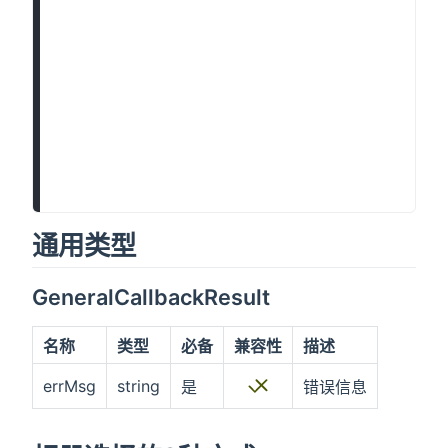
            图片质量

</
text
>
<
view
class
=
"
uni-list-cell-right
"
@clic
<
text
class
=
"
click-t
"
>
{{sizeType[size
</
view
>
</
view
>
<
view
class
=
"
uni-list-cell cell-pd
"
>
<
text
class
=
"
uni-list-cell-left uni-lab
            数量限制

</
text
>
通用类型
<
view
class
=
"
uni-list-cell-right
"
>
<
input
class
=
"
click-t
"
:value
=
"
count
"
GeneralCallbackResult
</
view
>
</
view
>
名称
类型
必备
兼容性
描述
<!-- #ifdef APP-ANDROID || APP-IOS -->
<
view
class
=
"
uni-list-cell cell-pd
"
>
errMsg
string
是
错误信息
<
text
class
=
"
uni-list-cell-left uni-lab
            屏幕方向

</
text
>