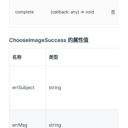
complete
(callback: any) => void
否
ChooseImageSuccess 的属性值
必
名称
类型
备
errSubject
string
是
errMsg
string
是