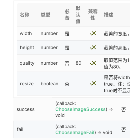
默
必
兼容
名称
类型
认
描述
备
性
值
width
number
是
裁剪的宽度，单位
height
number
是
裁剪的高度，单位
取值范围为1-1
quality
number
80
否
值为80。
是否将width和
resize
boolean
否
true。注：设
true时不显示。
(callback:
success
ChooseImageSuccess
) =>
否
void
(callback:
fail
否
ChooseImageFail
) => void