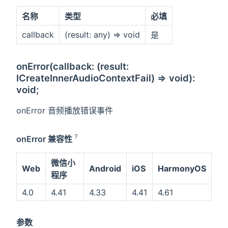
名称
类型
必填
callback
(result: any) => void
是
onError(callback: (result:
ICreateInnerAudioContextFail) => void):
void;
onError 音频播放错误事件
?
onError 兼容性
微信小
Web
Android
iOS
HarmonyOS
程序
4.0
4.41
4.33
4.41
4.61
参数