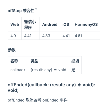
?
offStop 兼容性
微信小
Web
Android
iOS
HarmonyOS
程序
4.0
4.41
4.33
4.41
4.61
参数
名称
类型
必填
callback
(result: any) => void
是
offEnded(callback: (result: any) => void):
void;
offEnded 取消监听 onEnded 事件