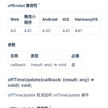
?
offEnded 兼容性
微信小
Web
Android
iOS
HarmonyOS
程序
4.0
4.41
4.33
4.41
4.61
参数
名称
类型
必填
callback
(result: any) => void
是
offTimeUpdate(callback: (result: any) =>
void): void;
offTimeUpdate 取消监听 onTimeUpdate 事件
?