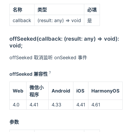
名称
类型
必填
callback
(result: any) => void
是
offSeeked(callback: (result: any) => void):
void;
offSeeked 取消监听 onSeeked 事件
?
offSeeked 兼容性
微信小
Web
Android
iOS
HarmonyOS
程序
4.0
4.41
4.33
4.41
4.61
参数