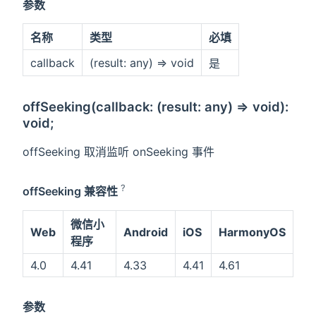
参数
名称
类型
必填
callback
(result: any) => void
是
offSeeking(callback: (result: any) => void):
void;
offSeeking 取消监听 onSeeking 事件
?
offSeeking 兼容性
微信小
Web
Android
iOS
HarmonyOS
程序
4.0
4.41
4.33
4.41
4.61
参数