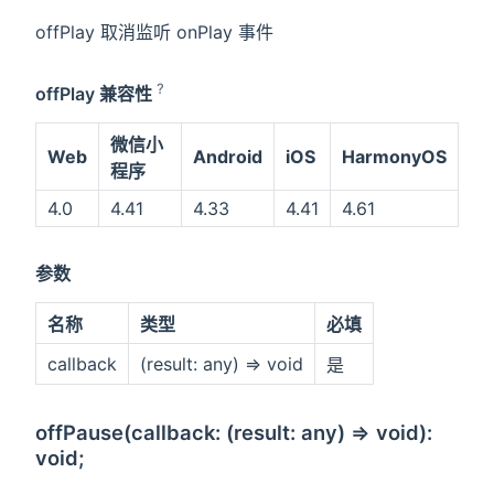
offPlay 取消监听 onPlay 事件
?
offPlay 兼容性
微信小
Web
Android
iOS
HarmonyOS
程序
4.0
4.41
4.33
4.41
4.61
参数
名称
类型
必填
callback
(result: any) => void
是
offPause(callback: (result: any) => void):
void;