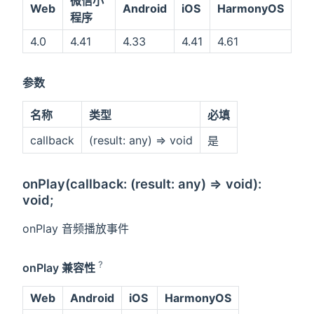
微信小
Web
Android
iOS
HarmonyOS
程序
4.0
4.41
4.33
4.41
4.61
参数
名称
类型
必填
callback
(result: any) => void
是
onPlay(callback: (result: any) => void):
void;
onPlay 音频播放事件
?
onPlay 兼容性
Web
Android
iOS
HarmonyOS