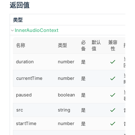
返回值
类型
InnerAudioContext
必
默认
兼容
名称
类型
描述
备
值
性
当前
duration
number
是
回
当前
currentTime
number
是
时返
当前是
paused
boolean
是
表示
src
string
是
音频
startTime
number
是
音频