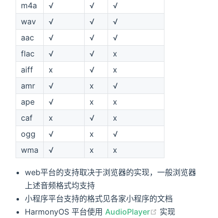
m4a
√
√
√
wav
√
√
√
aac
√
√
√
flac
√
√
x
aiff
x
√
x
amr
√
x
√
ape
√
x
x
caf
x
√
x
ogg
√
x
√
wma
√
x
x
web平台的支持取决于浏览器的实现，一般浏览器
上述音频格式均支持
小程序平台支持的格式见各家小程序的文档
HarmonyOS 平台使用
AudioPlayer
实现