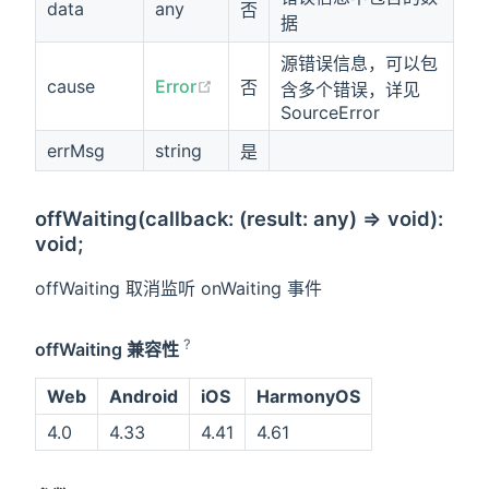
data
any
否
据
源错误信息，可以包
cause
Error
否
含多个错误，详见
SourceError
errMsg
string
是
offWaiting(callback: (result: any) => void):
void;
offWaiting 取消监听 onWaiting 事件
?
offWaiting 兼容性
Web
Android
iOS
HarmonyOS
4.0
4.33
4.41
4.61