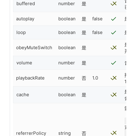
音频
buffered
number
是
已缓
autoplay
boolean
false
是
是否自
loop
boolean
false
是
是否循
是否
obeyMuteSwitch
boolean
是
开了
volume
number
是
音量。
播放的
playbackRate
number
1.0
否
1.0
是否缓
cache
boolean
是
会缓
需要
ori
式固
referrerPolicy
string
否
htt