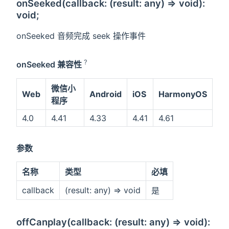
onSeeked(callback: (result: any) => void):
void;
onSeeked 音频完成 seek 操作事件
?
onSeeked 兼容性
微信小
Web
Android
iOS
HarmonyOS
程序
4.0
4.41
4.33
4.41
4.61
参数
名称
类型
必填
callback
(result: any) => void
是
offCanplay(callback: (result: any) => void):