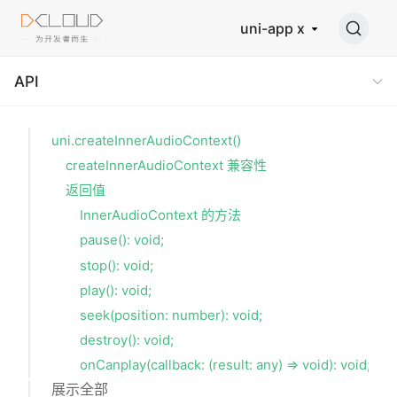
uni-app x
API
uni.createInnerAudioContext()
createInnerAudioContext 兼容性
返回值
InnerAudioContext 的方法
pause(): void;
stop(): void;
play(): void;
seek(position: number): void;
destroy(): void;
onCanplay(callback: (result: any) => void): void;
展示全部