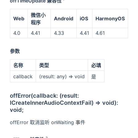
offTimeUpdate 兼容性
微信小
Web
Android
iOS
HarmonyOS
程序
4.0
4.41
4.33
4.41
4.61
参数
名称
类型
必填
callback
(result: any) => void
是
offError(callback: (result:
ICreateInnerAudioContextFail) => void):
void;
offError 取消监听 onWaiting 事件