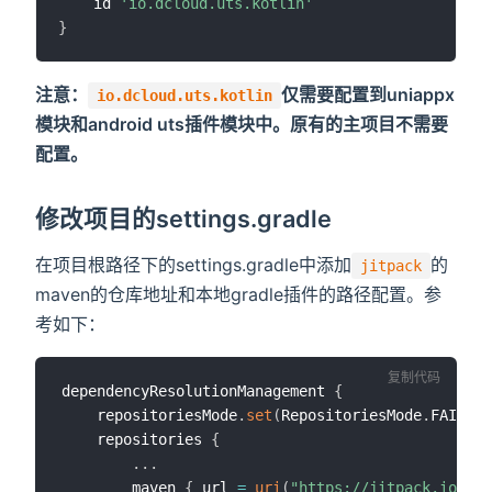
    id 
'io.dcloud.uts.kotlin'
}
注意：
仅需要配置到uniappx
io.dcloud.uts.kotlin
模块和android uts插件模块中。原有的主项目不需要
配置。
修改项目的settings.gradle
在项目根路径下的settings.gradle中添加
的
jitpack
maven的仓库地址和本地gradle插件的路径配置。参
考如下：
复制代码
dependencyResolutionManagement 
{
    repositoriesMode
.
set
(
RepositoriesMode
.
FAIL_ON
    repositories 
{
...
        maven 
{
 url 
=
uri
(
"https://jitpack.io"
)
}