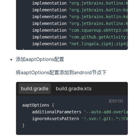
	implementation 
"org.jetbrains.kotlinx:kotl
	implementation 
"org.jetbrains.kotlin:kotli
	implementation 
"org.jetbrains.kotlin:kotli
	implementation 
"org.jetbrains.kotlinx:kotl
	implementation 
"com.squareup.okhttp3:okhtt
	implementation 
"com.github.getActivity:XXP
	implementation 
"net.lingala.zip4j:zip4j:2.
}
添加aaptOptions配置
将aaptOptions配置添加到android节点下
build.gradle
build.gradle.kts
复制代码
aaptOptions 
{
    additionalParameters 
'--auto-add-overlay'
    ignoreAssetsPattern 
'!.svn:!.git:.*:!CVS:!
}