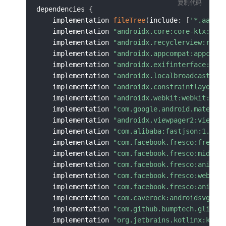
复制代码
dependencies 
{
	implementation 
fileTree
(
include
:
[
'*.aar'
]
	implementation 
"androidx.core:core-ktx:1.1
	implementation 
"androidx.recyclerview:recy
	implementation 
"androidx.appcompat:appcomp
	implementation 
"androidx.exifinterface:exi
	implementation 
"androidx.localbroadcastman
	implementation 
"androidx.constraintlayout:
	implementation 
"androidx.webkit:webkit:1.6
	implementation 
"com.google.android.materia
	implementation 
"androidx.viewpager2:viewpa
	implementation 
"com.alibaba:fastjson:1.2.8
	implementation 
"com.facebook.fresco:fresco
	implementation 
"com.facebook.fresco:middle
	implementation 
"com.facebook.fresco:animat
	implementation 
"com.facebook.fresco:webpsu
	implementation 
"com.facebook.fresco:animat
	implementation 
"com.caverock:androidsvg:1.
	implementation 
"com.github.bumptech.glide:
	implementation 
"org.jetbrains.kotlinx:kotl