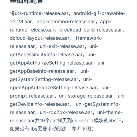
基础库配置
将uts-runtime-release.aar，android-gif-drawable-
1.2.28.aar，app-common-release.aar，app-
runtime-release.aar，breakpad-build-release.aar，
dcloud-layout-release.aar， framework-
release.aar，uni-exit-release.aar，uni-
getAccessibilityInfo-release.aar，uni-
getAppAuthorizeSetting-release.aar，uni-
getAppBaseInfo-release.aar， uni-
getSystemSetting-release.aar，uni-
openAppAuthorizeSetting-release.aar，uni-
prompt-release.aar，uni-storage-release.aar，uni-
getDeviceInfo-release.aar， uni-getSystemInfo-
release.aar，uni-rpx2px-release.aar，uni-theme-
release.aar共19个aar拷贝到uni-app x模块的libs下，
如果没有libs需要手动创建，参考下图：