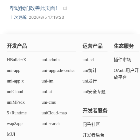
帮助我们改善此页面！
上次更新:
2026/8/5 17:19:23
开发产品
运营产品
生态服务
HBuilderX
uni-admin
uni-ad
插件市场
uni-app
uni-upgrade-center
uni统计
OAuth用户开
放平台
uni-app x
uni-im
uni发行
uniCloud
uni-ai
uni安全专题
uniMPsdk
uni-cms
开发者服务
5+Runtime
uniCloud-map
wap2app
uni-search
问答社区
MUI
开发者后台