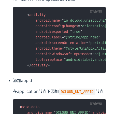
复制代码
<
activity
android:
name
=
"
io.dcloud.uniapp.UniAppA
android:
configChanges
=
"
orientation|key
android:
exported
=
"
true
"
android:
label
=
"
@string/app_name
"
android:
screenOrientation
=
"
portrait
"
android:
theme
=
"
@style/UniAppX.Activity
android:
windowSoftInputMode
=
"
adjustRes
tools:
replace
=
"
android:label,android:e
</
activity
>
添加appid
在application节点下添加
节点
DCLOUD_UNI_APPID
复制代码
<
meta-data
android:
name
=
"
DCLOUD_UNI_APPID
"
android:
va