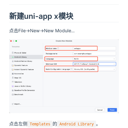
新建uni-app x模块
点击File->New->New Module...
点击左侧
的
。
Templates
Android Library