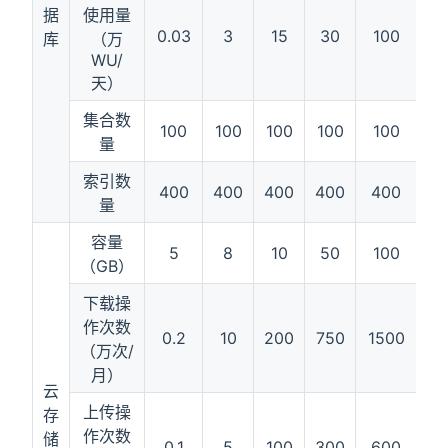
据
使用量
0.03
3
15
30
100
3
库
（万
WU/
天）
集合数
100
100
100
100
100
1
量
索引数
400
400
400
400
400
4
量
容量
5
8
10
50
100
5
（GB）
下载操
作次数
0.2
10
200
750
1500
37
（万次/
月）
云
上传操
存
作次数
储
0.1
5
100
300
600
15