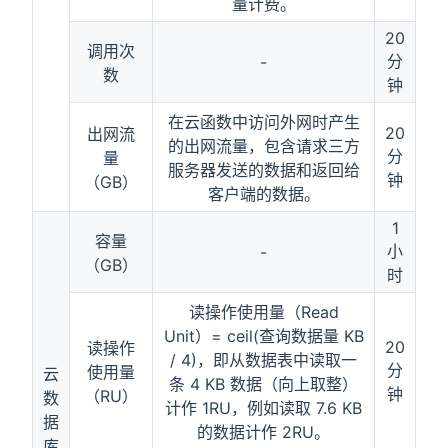
量计费。
20
调用次
分
-
数
钟
在云函数中访问外网时产生
20
出网流
的出网流量，包含请求三方
分
量
服务器发送的数据和返回给
钟
（GB）
客户端的数据。
1
容量
小
-
（GB）
时
读操作使用量（Read
Unit）= ceil(查询数据量 KB
20
读操作
/ 4)，即从数据表中读取一
分
使用量
云
条 4 KB 数据（向上取整）
钟
（RU）
数
计作 1RU，例如读取 7.6 KB
据
的数据计作 2RU。
库