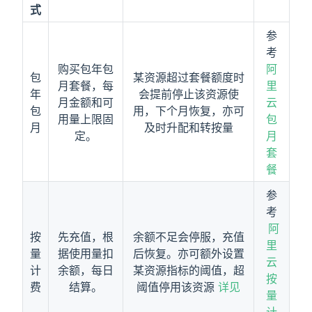
式
参
考
购买包年包
阿
包
某资源超过套餐额度时
月套餐，每
里
年
会提前停止该资源使
月金额和可
云
包
用，下个月恢复，亦可
用量上限固
包
月
及时升配和转按量
定。
月
套
餐
参
考
阿
按
先充值，根
余额不足会停服，充值
里
量
据使用量扣
后恢复。亦可额外设置
云
计
余额，每日
某资源指标的阈值，超
按
费
结算。
阈值停用该资源
详见
量