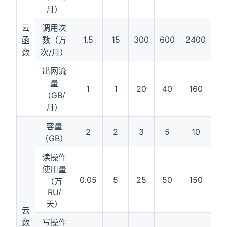
月）
云
调用次
1.5
15
300
600
2400
60
函
数（万
数
次/月）
出网流
量
1
1
20
40
160
5
（GB/
月）
容量
2
2
3
5
10
1
（GB）
读操作
使用量
0.05
5
25
50
150
5
（万
RU/
天）
云
数
写操作