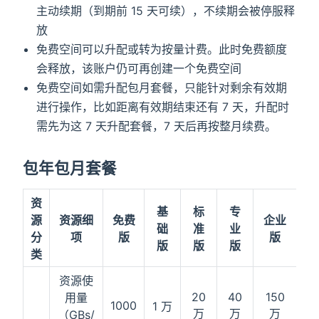
主动续期（到期前 15 天可续），不续期会被停服释
放
免费空间可以升配或转为按量计费。此时免费额度
会释放，该账户仍可再创建一个免费空间
免费空间如需升配包月套餐，只能针对剩余有效期
进行操作，比如距离有效期结束还有 7 天，升配时
需先为这 7 天升配套餐，7 天后再按整月续费。
包年包月套餐
资
基
标
专
源
资源细
免费
企业
旗
础
准
业
分
项
版
版
版
版
版
类
资源使
20
40
150
4
用量
1000
1 万
万
万
万
（GBs/