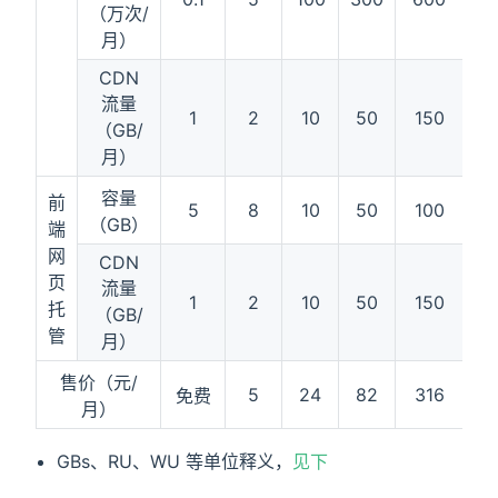
（万次/
月）
CDN
流量
1
2
10
50
150
5
（GB/
月）
容量
前
5
8
10
50
100
5
（GB）
端
网
CDN
页
流量
1
2
10
50
150
5
托
（GB/
管
月）
售价（元/
5
24
82
316
6
免费
月）
GBs、RU、WU 等单位释义，
见下