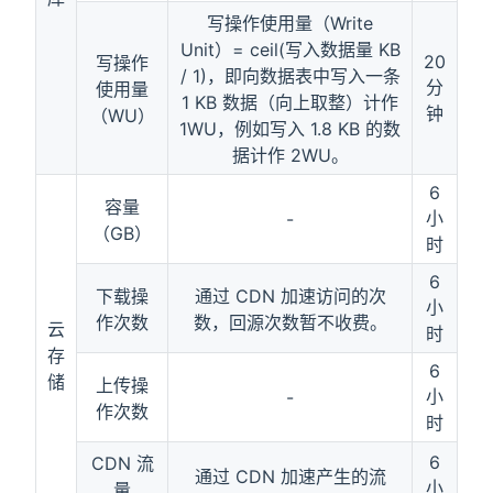
写操作使用量（Write
Unit）= ceil(写入数据量 KB
20
写操作
/ 1)，即向数据表中写入一条
分
使用量
1 KB 数据（向上取整）计作
钟
（WU）
1WU，例如写入 1.8 KB 的数
据计作 2WU。
6
容量
小
-
（GB）
时
6
下载操
通过 CDN 加速访问的次
小
作次数
数，回源次数暂不收费。
云
时
存
6
储
上传操
小
-
作次数
时
6
CDN 流
通过 CDN 加速产生的流
小
量