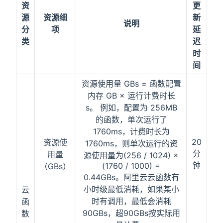
资
更
源
资源细
新
说明
分
项
延
类
迟
时
间
资源使用量 GBs = 函数配置
内存 GB × 运行计费时长
s。 例如，配置为 256MB
的函数，单次运行了
1760ms，计费时长为
20
资源使
1760ms，则单次运行的资
分
用量
源使用量为(256 / 1024) ×
钟
(1760 / 1000) =
（GBs）
0.44GBs。阿里云云函数有
小时级最低消耗，如果某小
云
时有调用，最低会消耗
函
90GBs，超90GBs按实际用
数