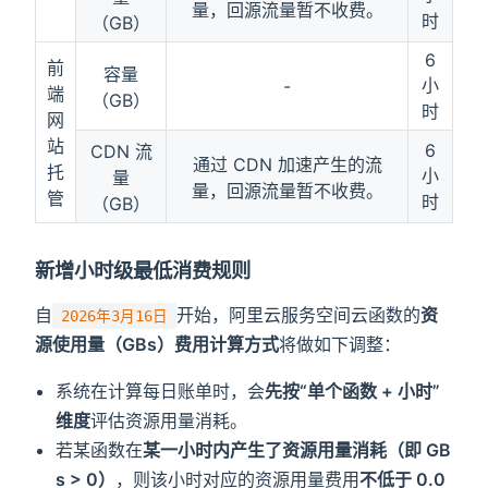
量，回源流量暂不收费。
时
（GB）
6
前
容量
小
-
端
（GB）
时
网
站
6
CDN 流
通过 CDN 加速产生的流
托
小
量
量，回源流量暂不收费。
管
时
（GB）
新增⼩时级最低消费规则
⾃
开始，阿里云服务空间云函数的
资
2026年3月16日
源使用量（GBs）费⽤计算⽅式
将做如下调整：
系统在计算每⽇账单时，会
先按“单个函数 + ⼩时”
维度
评估资源用量消耗。
若某函数在
某⼀⼩时内产⽣了资源用量消耗（即 GB
s > 0）
，则该⼩时对应的资源用量费⽤
不低于 0.0