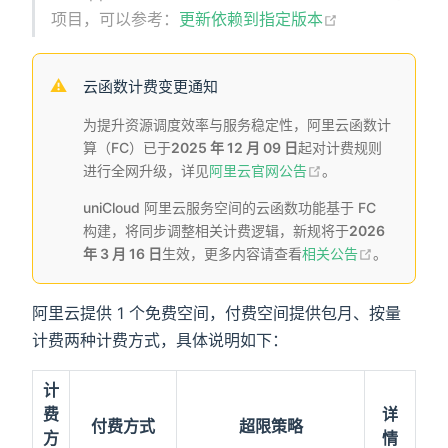
项目，可以参考：
更新依赖到指定版本
云函数计费变更通知
为提升资源调度效率与服务稳定性，阿⾥云函数计
算（FC）已于
2025 年 12 ⽉ 09 ⽇
起对计费规则
进⾏全⽹升级，详见
阿里云官网公告
。
uniCloud 阿里云服务空间的云函数功能基于 FC
构建，将同步调整相关计费逻辑，新规将于
2026
年 3 月 16 日
生效，更多内容请查看
相关公告
。
阿里云提供 1 个免费空间，付费空间提供包月、按量
计费两种计费方式，具体说明如下：
计
费
详
付费方式
超限策略
方
情