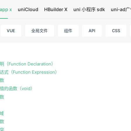
app x
uniCloud
HBuilder X
uni 小程序 sdk
uni-ad
VUE
全局文件
组件
API
CSS
Function Declaration）
式（Function Expression）
数
值的函数（void）
数
域
数
突