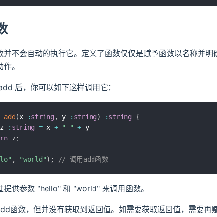
数
数并不会自动的执行它。定义了函数仅仅是赋予函数以名称并明
动作。
add 后，你可以如下这样调用它：
add
(
x 
:
string
,
 y 
:
string
)
:
string
{
z 
:
string
=
 x 
+
" "
+
 y

rn
 z
;
lo"
,
"world"
)
;
// 调用add函数
供参数 "hello" 和 "world" 来调用函数。
add函数，但并没有获取到返回值。如需要获取返回值，需要再