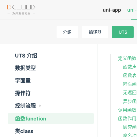
uni-app
uni-
介绍
编译器
UTS
UTS 介绍
定义函数
函数声明（
数据类型
函数表达
字面量
箭头函
无返回
操作符
异步函
控制流程
调用函数
函数function
函数作用
嵌套函
类class
命名冲