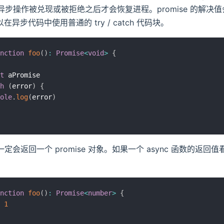
 的异步操作被兑现或被拒绝之后才会恢复进程。promise 的解决值会被当
异步代码中使用普通的 try / catch 代码块。
nction
foo
(
)
:
Promise
<
void
>
{
t
 aPromise

h
(
error
)
{
ole
.
log
(
error
)
函数一定会返回一个 promise 对象。如果一个 async 函数的返
中。
nction
foo
(
)
:
Promise
<
number
>
{
1