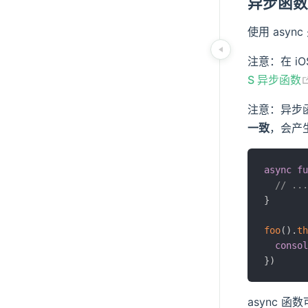
异步函
使用 asy
注意：在 iO
S 异步函数
注意：异步
一致
，会产生
async
fu
// ...
}
foo
(
)
.
th
consol
}
)
async 函