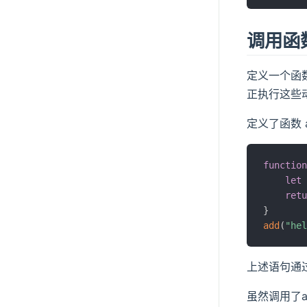
调用函
定义一个函
正执行这些
定义了函数 
function
let
 
retu
}
add
(
"hel
上述语句通过提
虽然调用了