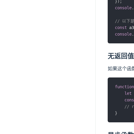
}
)
;
console
.
// 以
const
 a3
console
.
无返回值
如果这个函数
function
let
 
cons
// r
}