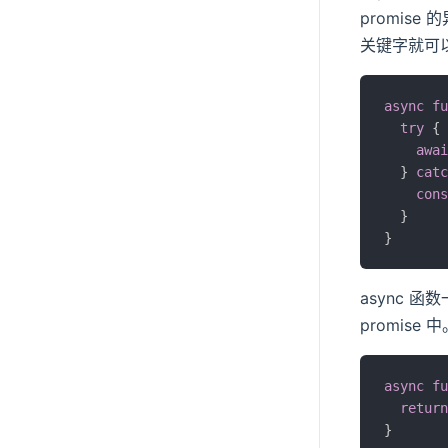
promise
关键字就可以在
async
fu
try
{
awai
}
catc
cons
}
}
async 
promise 
async
fu
return
}