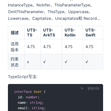
InstanceType、NoInfer、ThisParameterType、
OmitThisParameter、ThisType、Uppercase、
Lowercase、Capitalize、Uncapitalize和 Record...
UTS-
UTS-
UTS-
UTS-
描述
TS
ArkTS
Kotlin
Swift
适用
4.75
4.75
4.75
4.75
版本
约束
x
√
√
√
状态
TypeScript写法:
复制代码
interface
User
{
  id
:
number
;
  name
:
string
;
  email
:
string
;