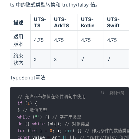
ts 中的隐式类型转换和 truthy/falsy 值。
UTS-
UTS-
UTS-
UTS-
描述
TS
ArkTS
Kotlin
Swift
适用
4.75
4.75
4.75
4.75
版本
约束
x
x
√
√
状态
TypeScript写法:
复制代码
// 允许非布尔值在条件语句中使用
if
(
1
)
{
}
// 数值类型
while
(
""
)
{
}
// 字符串类型
do
{
}
while
(
obj
)
;
// 对象类型
for
(
let
 i 
=
0
;
 i
;
 i
++
)
{
}
// 作为条件的数值类型
const
 value 
=
 arr 
||
[
]
;
// truthy/falsy 值判断