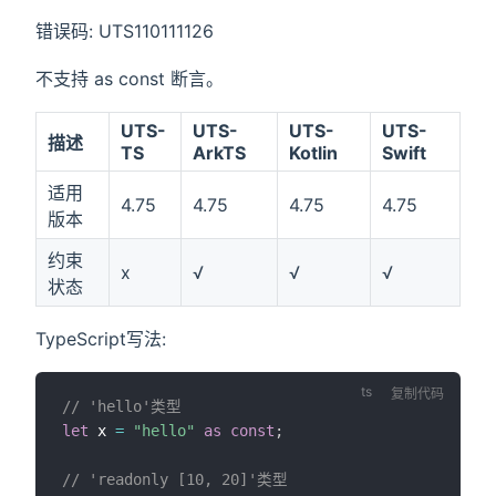
错误码: UTS110111126
不支持 as const 断言。
UTS-
UTS-
UTS-
UTS-
描述
TS
ArkTS
Kotlin
Swift
适用
4.75
4.75
4.75
4.75
版本
约束
x
√
√
√
状态
TypeScript写法:
复制代码
// 'hello'类型
let
 x 
=
"hello"
as
const
;
// 'readonly [10, 20]'类型