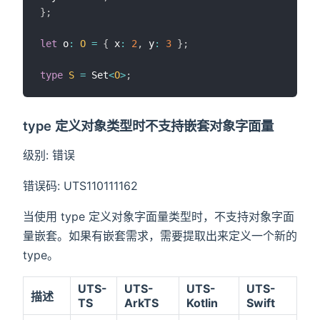
}
;
let
 o
:
O
=
{
 x
:
2
,
 y
:
3
}
;
type
S
=
 Set
<
O
>
;
type 定义对象类型时不支持嵌套对象字面量
级别: 错误
错误码: UTS110111162
当使用 type 定义对象字面量类型时，不支持对象字面
量嵌套。如果有嵌套需求，需要提取出来定义一个新的
type。
UTS-
UTS-
UTS-
UTS-
描述
TS
ArkTS
Kotlin
Swift