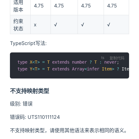
适用
4.75
4.75
4.75
4.75
版本
约束
x
√
√
√
状态
TypeScript写法:
复制代码
type
X
<
T
>
=
T
extends
number
?
T
:
never
;
type
Y
<
T
>
=
T
extends
Array
<
infer
 Item
>
?
 Item 
:
不支持映射类型
级别: 错误
错误码: UTS110111124
不支持映射类型，请使用其他语法来表示相同的语义。