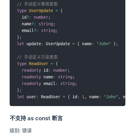
// 手动定义等效类型
type
UserUpdate
=
{
  id
?
:
number
;
  name
?
:
string
;
  email
?
:
string
;
}
;
let
 update
:
 UserUpdate 
=
{
 name
:
"John"
}
;
// 手动定义只读类型
type
ReadUser
=
{
readonly
 id
:
number
;
readonly
 name
:
string
;
readonly
 email
:
string
;
}
;
let
 user
:
 ReadUser 
=
{
 id
:
1
,
 name
:
"John"
,
 email
不支持 as const 断言
级别: 错误