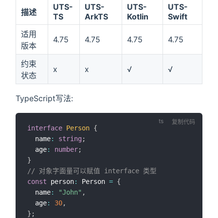
UTS-
UTS-
UTS-
UTS-
描述
TS
ArkTS
Kotlin
Swift
适用
4.75
4.75
4.75
4.75
版本
约束
x
x
√
√
状态
TypeScript写法:
复制代码
interface
Person
{
  name
:
string
;
  age
:
number
;
}
// 对象字面量可以赋值 interface 类型
const
 person
:
 Person 
=
{
  name
:
"John"
,
  age
:
30
,
}
;