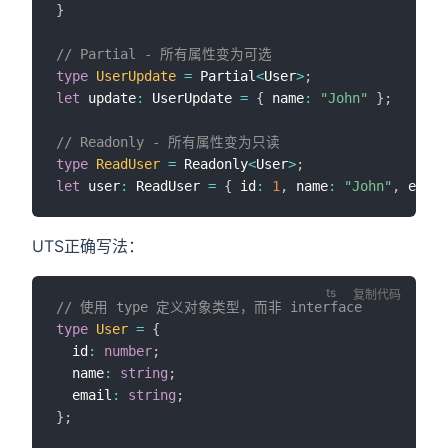
}
// Partial - 所有属性变为可选
type
UserUpdate
=
 Partial
<
User
>
;
let
 update
:
 UserUpdate 
=
{
 name
:
"John"
}
;
// Readonly - 所有属性变为只读
type
ReadUser
=
 Readonly
<
User
>
;
let
 user
:
 ReadUser 
=
{
 id
:
1
,
 name
:
"John"
,
 email
UTS正确写法：
复制代码
// 使用 type 定义对象类型，而非 interface
type
User
=
{
  id
:
number
;
  name
:
string
;
  email
:
string
;
}
;