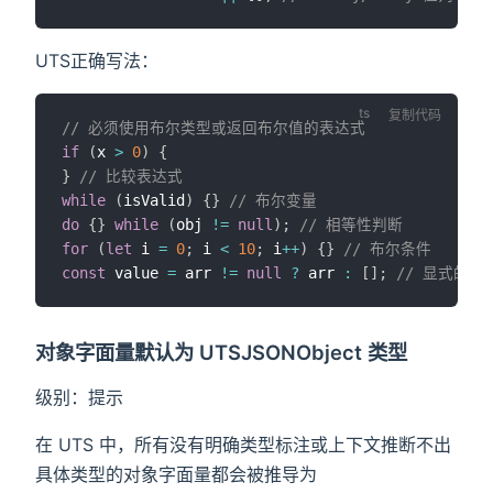
UTS正确写法：
复制代码
// 必须使用布尔类型或返回布尔值的表达式
if
(
x 
>
0
)
{
}
// 比较表达式
while
(
isValid
)
{
}
// 布尔变量
do
{
}
while
(
obj 
!=
null
)
;
// 相等性判断
for
(
let
 i 
=
0
;
 i 
<
10
;
 i
++
)
{
}
// 布尔条件
const
 value 
=
 arr 
!=
null
?
 arr 
:
[
]
;
// 显式的布
对象字面量默认为 UTSJSONObject 类型
级别：提示
在 UTS 中，所有没有明确类型标注或上下文推断不出
具体类型的对象字面量都会被推导为