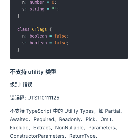
  n
:
number
=
0
;
  s
:
string
=
""
;
}
class
CFlags
{
  n
:
boolean
=
false
;
  s
:
boolean
=
false
;
}
不支持 utility 类型
级别: 错误
错误码: UTS110111125
不支持 TypeScript 中的 Utility Types，如 Partial、
Awaited、Required、Readonly、Pick、Omit、
Exclude、Extract、NonNullable、Parameters、
ConstructorParameters、ReturnType、