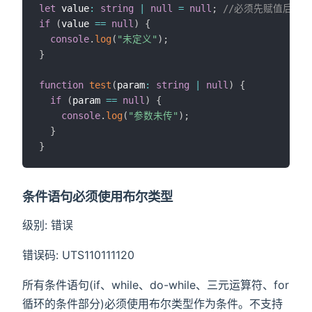
let
 value
:
string
|
null
=
null
;
if
(
value 
==
null
)
{
console
.
log
(
"未定义"
)
;
}
function
test
(
param
:
string
|
null
)
{
if
(
param 
==
null
)
{
console
.
log
(
"参数未传"
)
;
}
}
条件语句必须使用布尔类型
级别: 错误
错误码: UTS110111120
所有条件语句(if、while、do-while、三元运算符、for
循环的条件部分)必须使用布尔类型作为条件。不支持