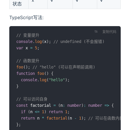
x
√
√
√
状态
TypeScript写法:
复制代码
// 变量提升
console
.
log
(
x
)
;
// undefined (不会报错)
var
 x 
=
5
;
// 函数提升
foo
(
)
;
// "hello" (可以在声明前调用)
function
foo
(
)
{
console
.
log
(
"hello"
)
;
}
// 可以访问自身
const
 factorial 
=
(
n
:
number
)
:
number
=>
{
if
(
n 
<=
1
)
return
1
;
return
 n 
*
factorial
(
n 
-
1
)
;
// 可以在函数内部调
}
;