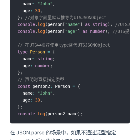
  name
:
"John"
,
  age
:
30
,
}
;
//对象字面量默认推导为UTSJSONObject
console
.
log
(
person
[
"name"
]
as
string
)
;
//UTSJ
console
.
log
(
person
[
"age"
]
as
number
)
;
//UTS提供
// 在UTS中推荐使用type替代UTSJSONObject
type
Person
=
{
  name
:
string
;
  age
:
number
;
}
;
// 声明时直接指定类型
const
 person2
:
 Person 
=
{
  name
:
"John"
,
  age
:
30
,
}
;
console
.
log
(
person2
.
name
)
;
在 JSON.parse 的场景中，如果不通过泛型指定