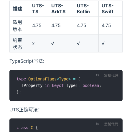
UTS-
UTS-
UTS-
UTS-
描述
TS
ArkTS
Kotlin
Swift
适用
4.75
4.75
4.75
4.75
版本
约束
x
√
√
√
状态
TypeScript写法:
复制代码
type
OptionsFlags
<
Type
>
=
{
[
Property 
in
keyof
 Type
]
:
boolean
;
}
;
UTS正确写法：
复制代码
class
C
{