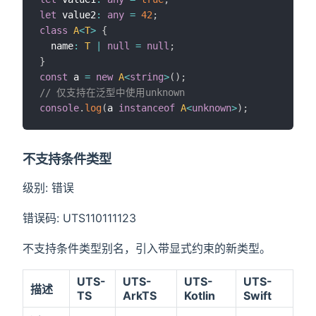
let
 value2
:
any
=
42
;
class
A
<
T
>
{
  name
:
T
|
null
=
null
;
}
const
 a 
=
new
A
<
string
>
(
)
;
// 仅支持在泛型中使用unknown
console
.
log
(
a 
instanceof
A
<
unknown
>
)
;
不支持条件类型
级别: 错误
错误码: UTS110111123
不支持条件类型别名，引入带显式约束的新类型。
UTS-
UTS-
UTS-
UTS-
描述
TS
ArkTS
Kotlin
Swift