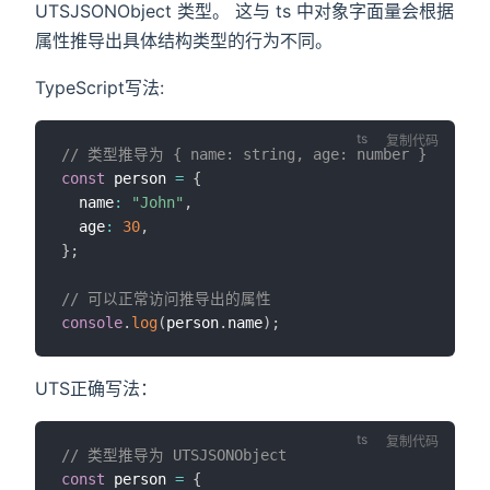
UTSJSONObject 类型。 这与 ts 中对象字面量会根据
属性推导出具体结构类型的行为不同。
TypeScript写法:
复制代码
// 类型推导为 { name: string, age: number }
const
 person 
=
{
  name
:
"John"
,
  age
:
30
,
}
;
// 可以正常访问推导出的属性
console
.
log
(
person
.
name
)
;
UTS正确写法：
复制代码
// 类型推导为 UTSJSONObject
const
 person 
=
{