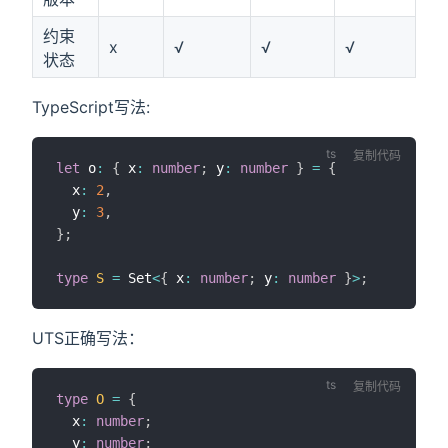
约束
x
√
√
√
状态
TypeScript写法:
复制代码
let
 o
:
{
 x
:
number
;
 y
:
number
}
=
{
  x
:
2
,
  y
:
3
,
}
;
type
S
=
 Set
<
{
 x
:
number
;
 y
:
number
}
>
;
UTS正确写法：
复制代码
type
O
=
{
  x
:
number
;
  y
:
number
;