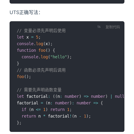
UTS正确写法：
复制代码
// 变量必须先声明后使用
let
 x 
=
5
;
console
.
log
(
x
)
;
function
foo
(
)
{
console
.
log
(
"hello"
)
;
}
// 函数必须先声明后调用
foo
(
)
;
// 需要先声明函数变量
let
 factorial
:
(
(
n
:
number
)
=>
number
)
|
null
=
n
factorial 
=
(
n
:
number
)
:
number
=>
{
if
(
n 
<=
1
)
return
1
;
return
 n 
*
 factorial
!
(
n 
-
1
)
;
}
;