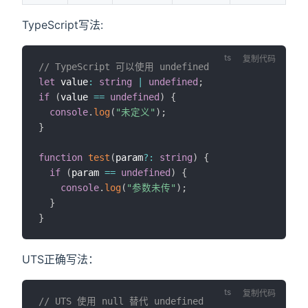
TypeScript写法:
复制代码
// TypeScript 可以使用 undefined
let
 value
:
string
|
undefined
;
if
(
value 
==
undefined
)
{
console
.
log
(
"未定义"
)
;
}
function
test
(
param
?
:
string
)
{
if
(
param 
==
undefined
)
{
console
.
log
(
"参数未传"
)
;
}
}
UTS正确写法：
复制代码
// UTS 使用 null 替代 undefined