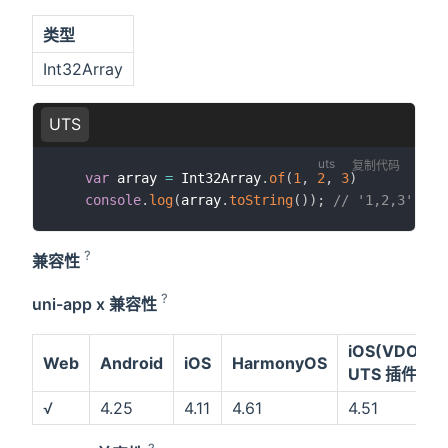
类型
Int32Array
UTS
复制代码
var
 array 
=
 Int32Array
.
of
(
1
,
2
,
3
)
console
.
log
(
array
.
toString
(
)
)
;
// '1,2,3'
?
兼容性
?
uni-app x 兼容性
iOS(VDOM)
Web
Android
iOS
HarmonyOS
UTS 插件
√
4.25
4.11
4.61
4.51