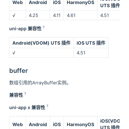
Web
Android
iOS
HarmonyOS
UTS 插件
√
4.25
4.11
4.61
4.51
?
uni-app 兼容性
Android(VDOM) UTS 插件
iOS UTS 插件
√
4.51
buffer
数组引用的ArrayBuffer实例。
?
兼容性
?
uni-app x 兼容性
iOS(VDOM)
Web
Android
iOS
HarmonyOS
UTS 插件