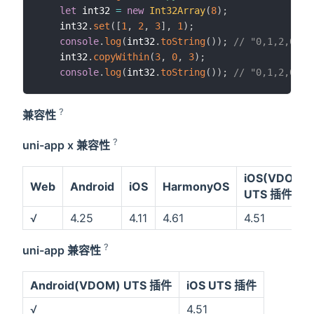
let
 int32 
=
new
Int32Array
(
8
)
;
    int32
.
set
(
[
1
,
2
,
3
]
,
1
)
;
console
.
log
(
int32
.
toString
(
)
)
;
// "0,1,2,0,0,
    int32
.
copyWithin
(
3
,
0
,
3
)
;
console
.
log
(
int32
.
toString
(
)
)
;
// "0,1,2,0,1,
?
兼容性
?
uni-app x 兼容性
iOS(VDOM)
Web
Android
iOS
HarmonyOS
UTS 插件
√
4.25
4.11
4.61
4.51
?
uni-app 兼容性
Android(VDOM) UTS 插件
iOS UTS 插件
√
4.51