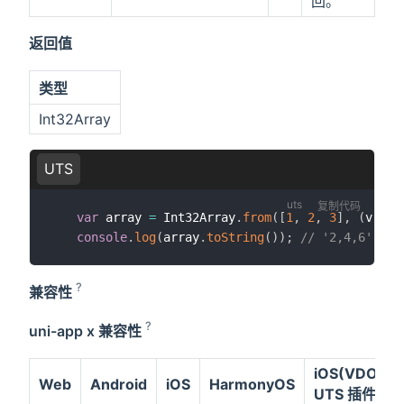
回。
返回值
类型
Int32Array
UTS
复制代码
var
 array 
=
 Int32Array
.
from
(
[
1
,
2
,
3
]
,
(
v 
:
n
console
.
log
(
array
.
toString
(
)
)
;
// '2,4,6'
?
兼容性
?
uni-app x 兼容性
iOS(VDOM)
Web
Android
iOS
HarmonyOS
UTS 插件