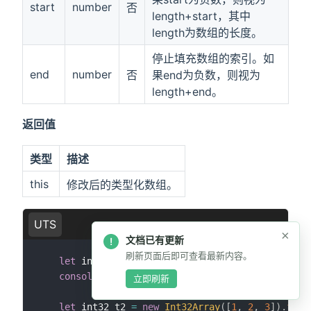
start
number
否
length+start，其中
length为数组的长度。
停止填充数组的索引。如
end
number
否
果end为负数，则视为
length+end。
返回值
类型
描述
this
修改后的类型化数组。
UTS
×
文档已有更新
!
复制代码
刷新页面后即可查看最新内容。
let
 int32_t1 
=
new
Int32Array
(
[
1
,
2
,
3
]
)
.
fill
console
.
log
(
int32_t1
.
toString
(
)
)
;
// "4,4,4"
立即刷新
let
 int32_t2 
=
new
Int32Array
(
[
1
,
2
,
3
]
)
.
fill