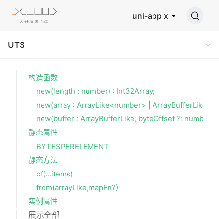
uni-app x
UTS
构造函数
new(length : number) : Int32Array;
new(array : ArrayLike<number> | ArrayBufferLike) : I
new(buffer : ArrayBufferLike, byteOffset ?: number, l
静态属性
BYTESPERELEMENT
静态方法
of(...items)
from(arrayLike,mapFn?)
实例属性
展示全部